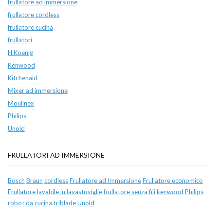
frullatore ad immersione
frullatore cordless
frullatore cucina
frullatori
H.Koenig
Kenwood
Kitchenaid
Mixer ad immersione
Moulinex
Philips
Unold
FRULLATORI AD IMMERSIONE
Bosch
Braun
cordless
Frullatore ad Immersione
Frullatore economico
Frullatore lavabile in lavastoviglie
frullatore senza fili
kenwood
Philips
robot da cucina
triblade
Unold